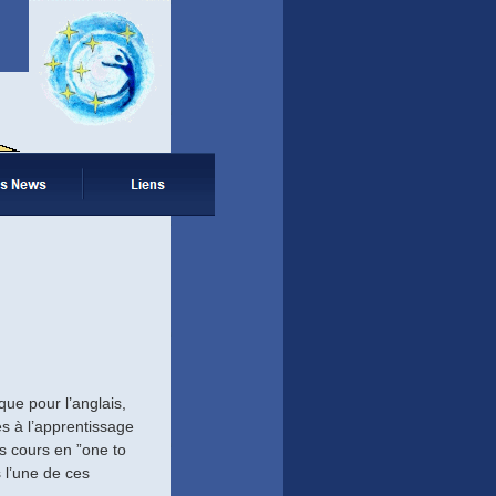
ue pour l’anglais,
s à l’apprentissage
s cours en ”one to
 l’une de ces