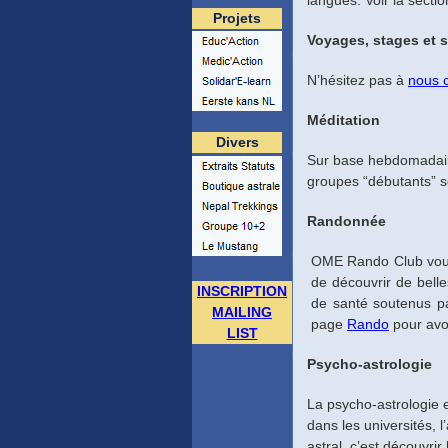
langues. Voir la secti
Projets
Voyages, stages et s
N’hésitez pas à
nous 
Méditation
Divers
Sur base hebdomadair
groupes “débutants” so
Randonnée
OME Rando Club vous 
de découvrir de bell
INSCRIPTION
de santé soutenus
MAILING
page
Rando
pour avoi
LIST
Psycho-astrologie
La psycho-astrologie 
dans les universités, 
astral, c’est découvri