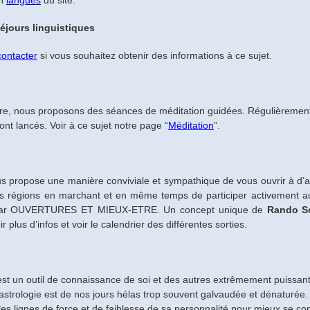
on
langues
du site.
éjours linguistiques
contacter
si vous souhaitez obtenir des informations à ce sujet.
e, nous proposons des séances de méditation guidées. Régulièremen
nt lancés. Voir à ce sujet notre page “
Méditation
”.
propose une manière conviviale et sympathique de vous ouvrir à d’au
es régions en marchant et en même temps de participer activement aux
 par OUVERTURES ET MIEUX-ETRE. Un concept unique de
Rando So
r plus d’infos et voir le calendrier des différentes sorties.
est un outil de connaissance de soi et des autres extrêmement puissant
l’astrologie est de nos jours hélas trop souvent galvaudée et dénaturée
r les lignes de force et de faiblesse de sa personnalité pour mieux se co