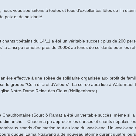
l, nous vous souhaitons à toutes et tous d’excellentes fêtes de fin d’a
e paix et de solidarité.
 chants tibétains du 14/11 a été un véritable succès : plus de 200 per
urs” a ainsi pu remettre près de 2000€ au fonds de solidarité pour les ré
.
ière effective à une soirée de solidarité organisée aux profit de famil
ar le groupe “Coin d’Ici et d’Ailleurs”. La soirée aura lieu à Watermael-B
’église Notre-Dame Reine des Cieux (Heiligenborre).
 Chaudfontaine (Sourc’ô Rama) a été un véritable succès, même si la m
le dimanche... Chacun a pu apprécier les danses et chants népalais lor
 nombreux stands d’animation tout au long du week-end. Un week-end 
 cours duquel Lama Ngawang a de nouveau étonné durant quatre jours 