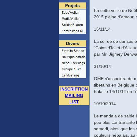
Projets
En cette veille de Noë
2015 pleine d’amour, d
16/11/14
La soirée de danses et
Divers
“Coins d’Ici et d’Aille
par Mr. Jigmey Denwa
31/10/14
OME s’associera de man
tibétains en Belgique p
INSCRIPTION
Balai le 14/11/14 en l
MAILING
LIST
10/10/2014
Le mandala de sable à
peu plus contrariante 
samedi, ainsi que les
couleurs népalais, au