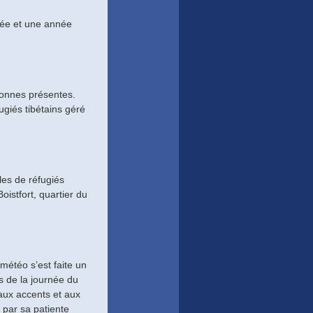
nnée et une année
sonnes présentes.
fugiés tibétains géré
les de réfugiés
oistfort, quartier du
étéo s’est faite un
s de la journée du
aux accents et aux
par sa patiente