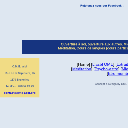
Rejoignez-nous sur Facebook :
Ouverture à soi, ouverture aux autres. Mie
Méditation, Cours de langues (cours partic
[Home] [
L'asbl OME
] [
Extrai
O.M.E. asbl
[
Méditation
] [
Psycho-astro
] [
Mie
[
Etre memb
Rue de la Sapinière, 35
1170 Bruxelles
Concept & Design by OME asb
Tel./Fax : 02/452.28.23
contact@ome-asbl.org